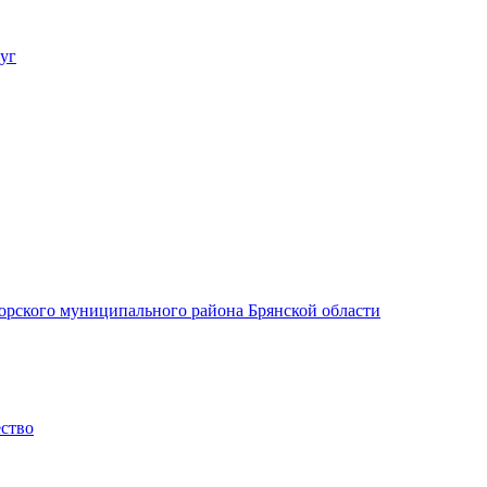
уг
орского муниципального района Брянской области
ество