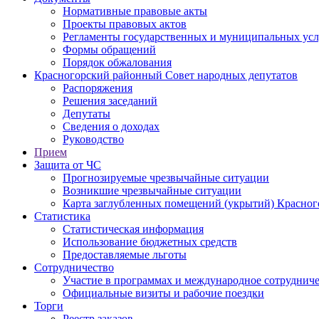
Нормативные правовые акты
Проекты правовых актов
Регламенты государственных и муниципальных усл
Формы обращений
Порядок обжалования
Красногорский районный Совет народных депутатов
Распоряжения
Решения заседаний
Депутаты
Сведения о доходах
Руководство
Прием
Защита от ЧС
Прогнозируемые чрезвычайные ситуации
Возникшие чрезвычайные ситуации
Карта заглубленных помещений (укрытий) Красног
Статистика
Статистическая информация
Использование бюджетных средств
Предоставляемые льготы
Сотрудничество
Участие в программах и международное сотруднич
Официальные визиты и рабочие поездки
Торги
Реестр заказов