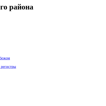
го района
убежом
 регистры