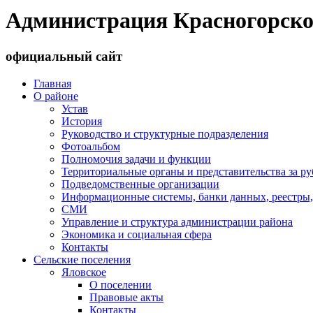
Администрация Красногорско
официальный сайт
Главная
О районе
Устав
История
Руководство и структурные подразделения
Фотоальбом
Полномочия задачи и функции
Территориальные органы и представительства за р
Подведомственные организации
Информационные системы, банки данных, реестры,
СМИ
Управление и структура администрации района
Экономика и социальная сфера
Контакты
Сельские поселения
Яловское
О поселении
Правовые акты
Контакты