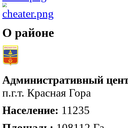
О районе
Административный цент
п.г.т. Красная Гора
Население:
11235
Площадь:
108112 Га