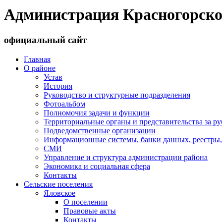
Администрация Красногорско
официальный сайт
Главная
О районе
Устав
История
Руководство и структурные подразделения
Фотоальбом
Полномочия задачи и функции
Территориальные органы и представительства за р
Подведомственные организации
Информационные системы, банки данных, реестры,
СМИ
Управление и структура администрации района
Экономика и социальная сфера
Контакты
Сельские поселения
Яловское
О поселении
Правовые акты
Контакты