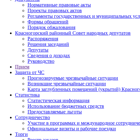
Нормативные правовые акты
Проекты правовых актов
Регламенты государственных и муниципальных усл
Формы обращений
Порядок обжалования
Красногорский районный Совет народных депутатов
Распоряжения
Решения заседаний
Депутаты
Сведения о доходах
Руководство
Прием
Защита от ЧС
Прогнозируемые чрезвычайные ситуации
Возникшие чрезвычайные ситуации
Карта заглубленных помещений (укрытий) Красног
Статистика
Статистическая информация
Использование бюджетных средств
Предоставляемые льготы
Сотрудничество
Участие в программах и международное сотруднич
Официальные визиты и рабочие поездки
Торги
Реестр заказов