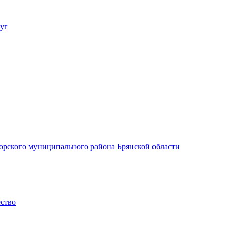
уг
орского муниципального района Брянской области
ество