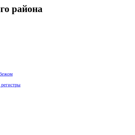
го района
убежом
 регистры