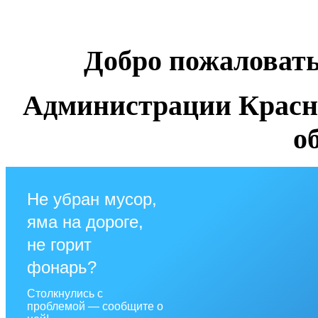
Добро пожаловат
Администрации Красн
о
Не убран мусор,
яма на дороге,
не горит
фонарь?
Столкнулись с
проблемой — сообщите о