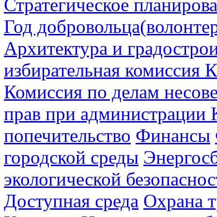
Стратегическое планиров
Год добровольца(волонтер
Архитектура и градостро
избирательная комиссия К
Комиссия по делам несов
прав при администрации 
попечительство
Финансы
городской среды
Энергос
экологической безопаснос
Доступная среда
Охрана т