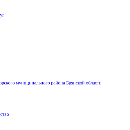
уг
орского муниципального района Брянской области
ество