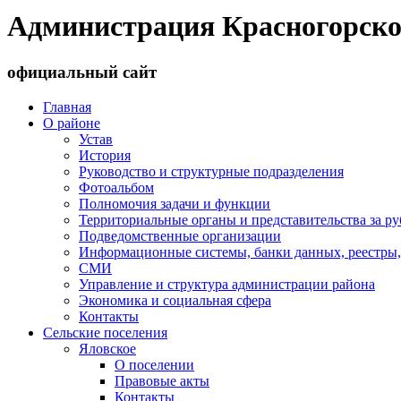
Администрация Красногорско
официальный сайт
Главная
О районе
Устав
История
Руководство и структурные подразделения
Фотоальбом
Полномочия задачи и функции
Территориальные органы и представительства за р
Подведомственные организации
Информационные системы, банки данных, реестры,
СМИ
Управление и структура администрации района
Экономика и социальная сфера
Контакты
Сельские поселения
Яловское
О поселении
Правовые акты
Контакты