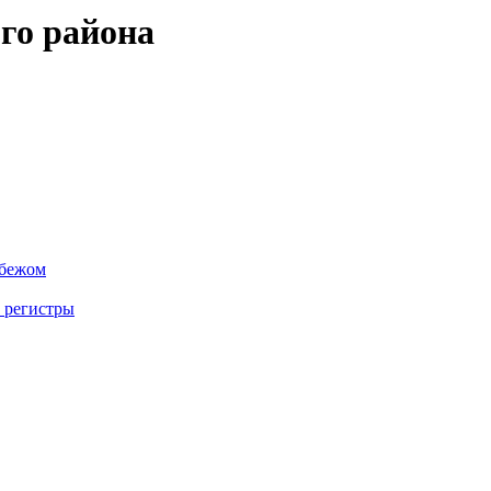
го района
убежом
 регистры