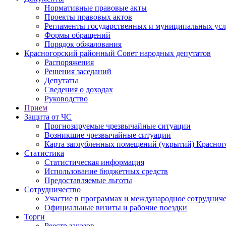
Нормативные правовые акты
Проекты правовых актов
Регламенты государственных и муниципальных усл
Формы обращений
Порядок обжалования
Красногорский районный Совет народных депутатов
Распоряжения
Решения заседаний
Депутаты
Сведения о доходах
Руководство
Прием
Защита от ЧС
Прогнозируемые чрезвычайные ситуации
Возникшие чрезвычайные ситуации
Карта заглубленных помещений (укрытий) Красног
Статистика
Статистическая информация
Использование бюджетных средств
Предоставляемые льготы
Сотрудничество
Участие в программах и международное сотруднич
Официальные визиты и рабочие поездки
Торги
Реестр заказов