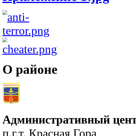
О районе
Административный цент
п.г.т. Красная Гора