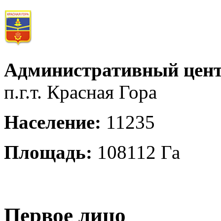
Административный цент
п.г.т. Красная Гора
Население:
11235
Площадь:
108112 Га
Первое лицо