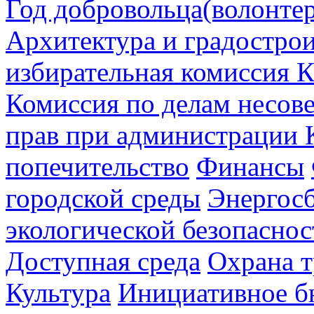
Год добровольца(волонтер
Архитектура и градостро
избирательная комиссия К
Комиссия по делам несов
прав при администрации 
попечительство
Финансы
городской среды
Энергос
экологической безопаснос
Доступная среда
Охрана т
Культура
Инициативное б