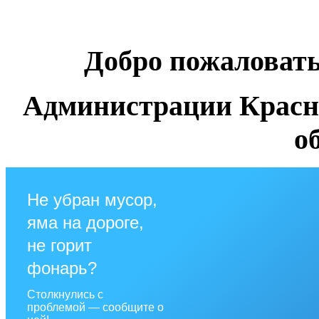
Добро пожаловат
Администрации Красн
о
Не убран мусор,
яма на дороге,
не горит
фонарь?
Столкнулись с
проблемой — сообщите о