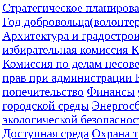
Стратегическое планиров
Год добровольца(волонтер
Архитектура и градостро
избирательная комиссия К
Комиссия по делам несов
прав при администрации 
попечительство
Финансы
городской среды
Энергос
экологической безопаснос
Доступная среда
Охрана т