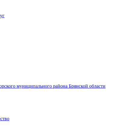
уг
орского муниципального района Брянской области
ество