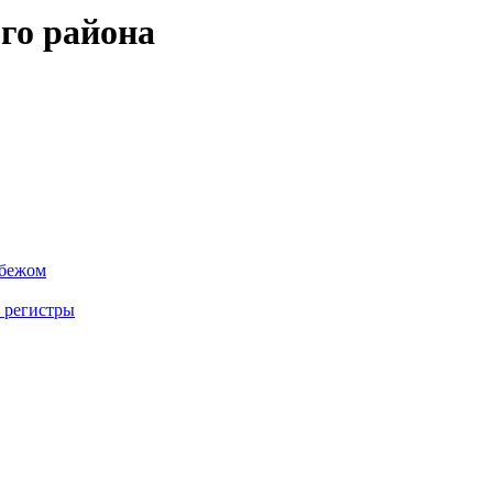
го района
убежом
 регистры