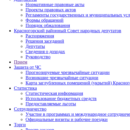
Нормативные правовые акты
Проекты правовых актов
Регламенты государственных и муниципальных усл
Формы обращений
Порядок обжалования
Красногорский районный Совет народных депутатов
Распоряжения
Решения заседаний
Депутаты
Сведения о доходах
Руководство
Прием
Защита от ЧС
Прогнозируемые чрезвычайные ситуации
Возникшие чрезвычайные ситуации
Карта заглубленных помещений (укрытий) Красног
Статистика
Статистическая информация
Использование бюджетных средств
Предоставляемые льготы
Сотрудничество
Участие в программах и международное сотруднич
Официальные визиты и рабочие поездки
Торги
Реестр заказов