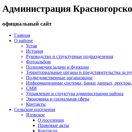
Администрация Красногорско
официальный сайт
Главная
О районе
Устав
История
Руководство и структурные подразделения
Фотоальбом
Полномочия задачи и функции
Территориальные органы и представительства за р
Подведомственные организации
Информационные системы, банки данных, реестры,
СМИ
Управление и структура администрации района
Экономика и социальная сфера
Контакты
Сельские поселения
Яловское
О поселении
Правовые акты
Контакты