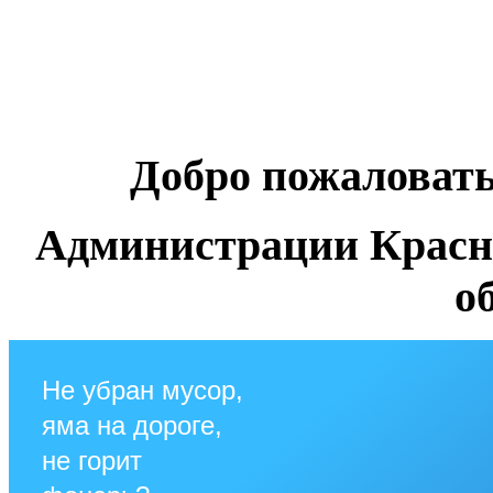
Добро пожаловат
Администрации Красн
о
Не убран мусор,
яма на дороге,
не горит