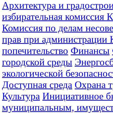
Архитектура и градостро
избирательная комиссия К
Комиссия по делам несов
прав при администрации 
попечительство
Финансы
городской среды
Энергос
экологической безопаснос
Доступная среда
Охрана т
Культура
Инициативное б
муниципальным, имущес