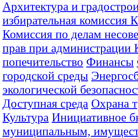
Архитектура и градостро
избирательная комиссия К
Комиссия по делам несов
прав при администрации 
попечительство
Финансы
городской среды
Энергос
экологической безопаснос
Доступная среда
Охрана т
Культура
Инициативное б
муниципальным, имущес