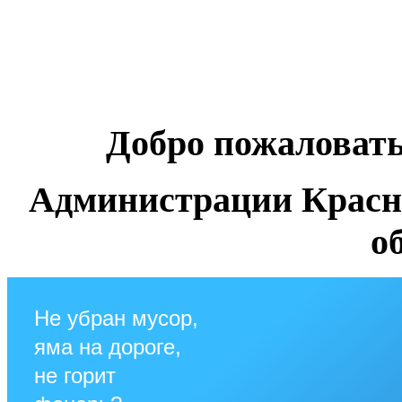
Добро пожаловат
Администрации Красн
о
Не убран мусор,
яма на дороге,
не горит