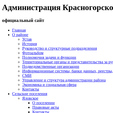
Администрация Красногорско
официальный сайт
Главная
О районе
Устав
История
Руководство и структурные подразделения
Фотоальбом
Полномочия задачи и функции
Территориальные органы и представительства за р
Подведомственные организации
Информационные системы, банки данных, реестры,
СМИ
Управление и структура администрации района
Экономика и социальная сфера
Контакты
Сельские поселения
Яловское
О поселении
Правовые акты
Контакты