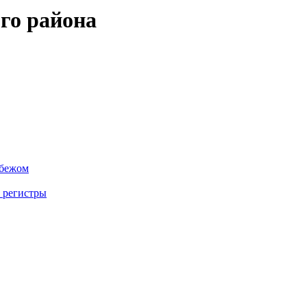
го района
убежом
 регистры