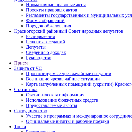
Нормативные правовые акты
Проекты правовых актов
Регламенты государственных и муниципальных усл
Формы обращений
Порядок обжалования
Красногорский районный Совет народных депутатов
Распоряжения
Решения заседаний
Депутаты
Сведения о доходах
Руководство
Прием
Защита от ЧС
Прогнозируемые чрезвычайные ситуации
Возникшие чрезвычайные ситуации
Карта заглубленных помещений (укрытий) Красног
Статистика
Статистическая информация
Использование бюджетных средств
Предоставляемые льготы
Сотрудничество
Участие в программах и международное сотруднич
Официальные визиты и рабочие поездки
Торги
Реестр заказов