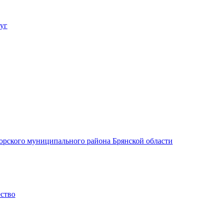
уг
орского муниципального района Брянской области
ество