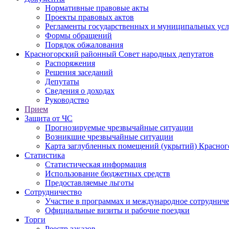
Нормативные правовые акты
Проекты правовых актов
Регламенты государственных и муниципальных усл
Формы обращений
Порядок обжалования
Красногорский районный Совет народных депутатов
Распоряжения
Решения заседаний
Депутаты
Сведения о доходах
Руководство
Прием
Защита от ЧС
Прогнозируемые чрезвычайные ситуации
Возникшие чрезвычайные ситуации
Карта заглубленных помещений (укрытий) Красног
Статистика
Статистическая информация
Использование бюджетных средств
Предоставляемые льготы
Сотрудничество
Участие в программах и международное сотруднич
Официальные визиты и рабочие поездки
Торги
Реестр заказов