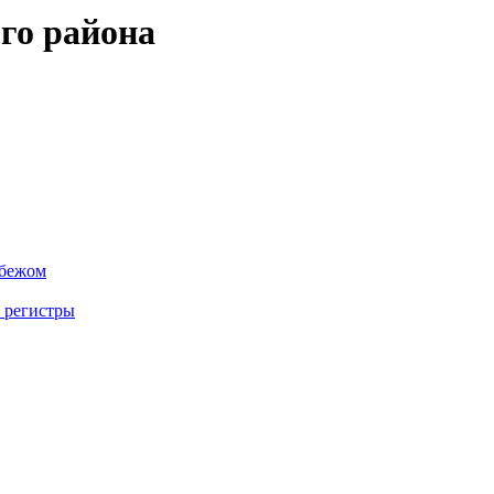
го района
убежом
 регистры