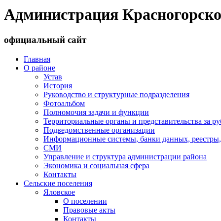
Администрация Красногорско
официальный сайт
Главная
О районе
Устав
История
Руководство и структурные подразделения
Фотоальбом
Полномочия задачи и функции
Территориальные органы и представительства за р
Подведомственные организации
Информационные системы, банки данных, реестры,
СМИ
Управление и структура администрации района
Экономика и социальная сфера
Контакты
Сельские поселения
Яловское
О поселении
Правовые акты
Контакты