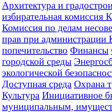
Архитектура и градостро
избирательная комиссия К
Комиссия по делам несов
прав при администрации 
попечительство
Финансы
городской среды
Энергос
экологической безопаснос
Доступная среда
Охрана т
Культура
Инициативное б
муниципальным, имущес