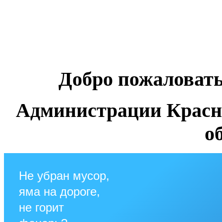
Добро пожаловат
Администрации Красн
о
Не убран мусор,
яма на дороге,
не горит