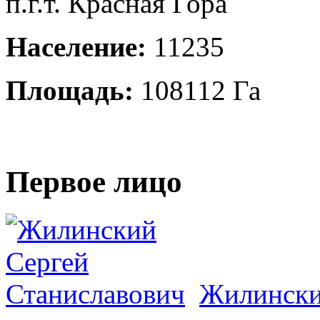
п.г.т. Красная Гора
Население:
11235
Площадь:
108112 Га
Первое лицо
Жилински