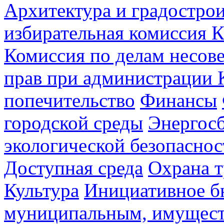
Архитектура и градостро
избирательная комиссия К
Комиссия по делам несов
прав при администрации 
попечительство
Финансы
городской среды
Энергос
экологической безопаснос
Доступная среда
Охрана т
Культура
Инициативное б
муниципальным, имущес