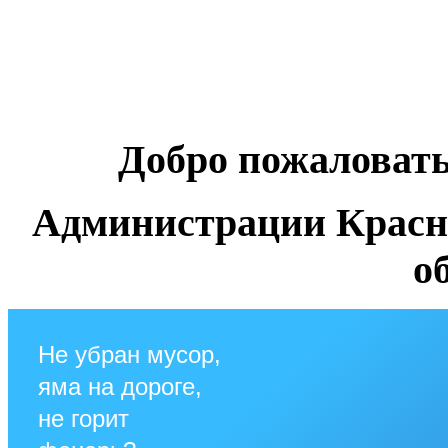
Добро пожаловат
Администрации Красн
о
Не убран мусор,
яма на дороге,
не горит