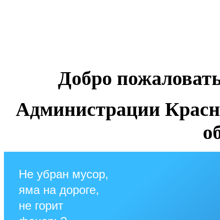
Добро пожаловат
Администрации Красн
о
Не убран мусор,
яма на дороге,
не горит