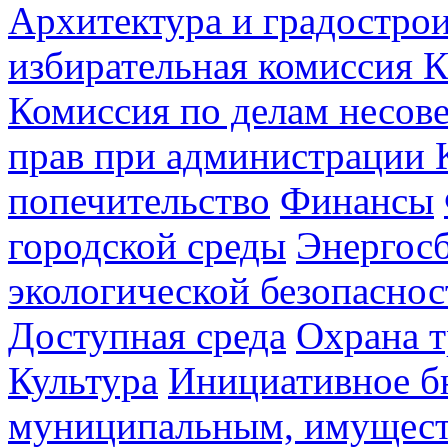
Архитектура и градостро
избирательная комиссия К
Комиссия по делам несов
прав при администрации 
попечительство
Финансы
городской среды
Энергос
экологической безопаснос
Доступная среда
Охрана т
Культура
Инициативное б
муниципальным, имущес