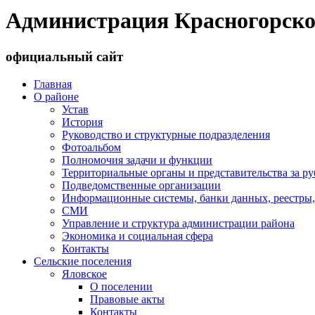
Администрация Красногорско
официальный сайт
Главная
О районе
Устав
История
Руководство и структурные подразделения
Фотоальбом
Полномочия задачи и функции
Территориальные органы и представительства за р
Подведомственные организации
Информационные системы, банки данных, реестры,
СМИ
Управление и структура администрации района
Экономика и социальная сфера
Контакты
Сельские поселения
Яловское
О поселении
Правовые акты
Контакты