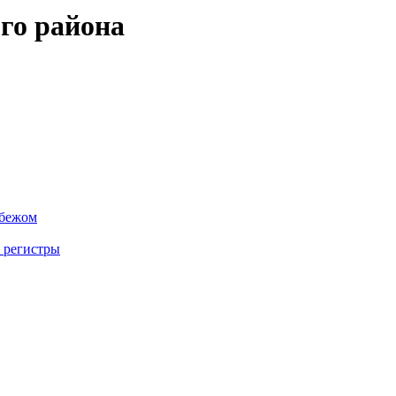
го района
убежом
 регистры