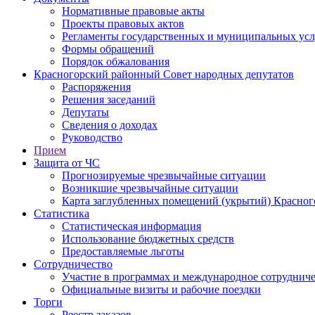
Нормативные правовые акты
Проекты правовых актов
Регламенты государственных и муниципальных усл
Формы обращений
Порядок обжалования
Красногорский районный Совет народных депутатов
Распоряжения
Решения заседаний
Депутаты
Сведения о доходах
Руководство
Прием
Защита от ЧС
Прогнозируемые чрезвычайные ситуации
Возникшие чрезвычайные ситуации
Карта заглубленных помещений (укрытий) Красног
Статистика
Статистическая информация
Использование бюджетных средств
Предоставляемые льготы
Сотрудничество
Участие в программах и международное сотруднич
Официальные визиты и рабочие поездки
Торги
Реестр заказов