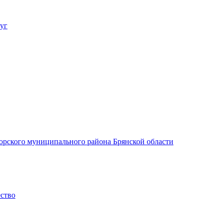
уг
орского муниципального района Брянской области
ество