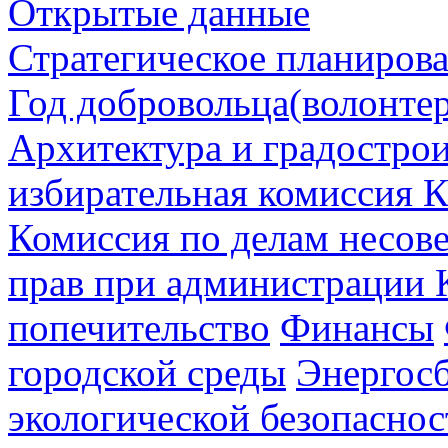
Открытые данные
Стратегическое планиров
Год добровольца(волонтер
Архитектура и градостро
избирательная комиссия К
Комиссия по делам несов
прав при администрации 
попечительство
Финансы
городской среды
Энергос
экологической безопаснос