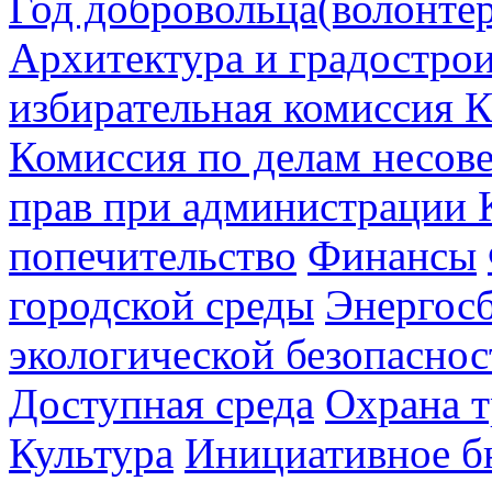
Год добровольца(волонтер
Архитектура и градостро
избирательная комиссия К
Комиссия по делам несов
прав при администрации 
попечительство
Финансы
городской среды
Энергос
экологической безопаснос
Доступная среда
Охрана т
Культура
Инициативное б