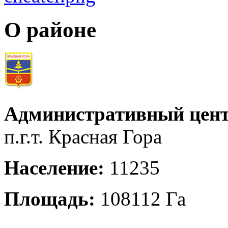
О районе
Административный цент
п.г.т. Красная Гора
Население:
11235
Площадь:
108112 Га