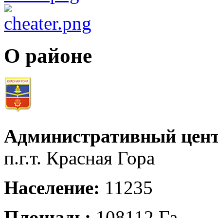
О районе
Административный цент
п.г.т. Красная Гора
Население:
11235
Площадь:
108112 Га