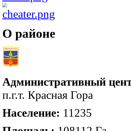
О районе
Административный цент
п.г.т. Красная Гора
Население:
11235
Площадь:
108112 Га