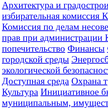
Архитектура и градостро
избирательная комиссия К
Комиссия по делам несов
прав при администрации 
попечительство
Финансы
городской среды
Энергос
экологической безопаснос
Доступная среда
Охрана т
Культура
Инициативное б
муниципальным, имущес