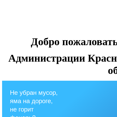
Добро пожаловат
Администрации Красн
о
Не убран мусор,
яма на дороге,
не горит