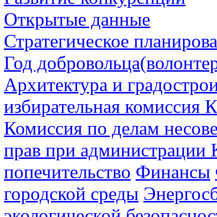
Открытые данные
Стратегическое планиров
Год добровольца(волонтер
Архитектура и градостро
избирательная комиссия К
Комиссия по делам несов
прав при администрации 
попечительство
Финансы
городской среды
Энергос
экологической безопаснос