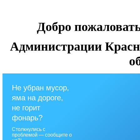
Добро пожаловат
Администрации Красн
о
Не убран мусор,
яма на дороге,
не горит
фонарь?
Столкнулись с
проблемой — сообщите о