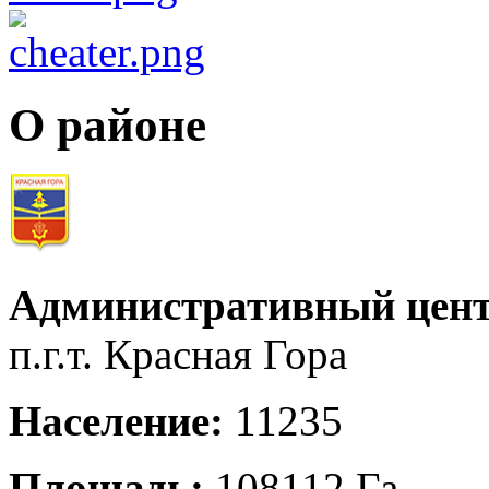
О районе
Административный цент
п.г.т. Красная Гора
Население:
11235
Площадь:
108112 Га