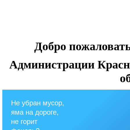
Добро пожаловат
Администрации Красн
о
Не убран мусор,
яма на дороге,
не горит