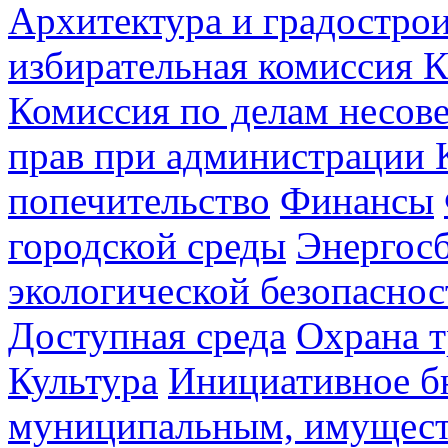
Архитектура и градостро
избирательная комиссия К
Комиссия по делам несов
прав при администрации 
попечительство
Финансы
городской среды
Энергос
экологической безопаснос
Доступная среда
Охрана т
Культура
Инициативное б
муниципальным, имущес