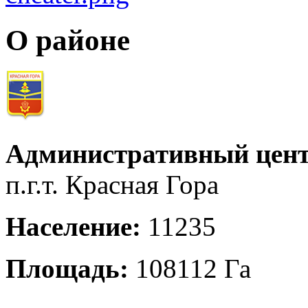
О районе
Административный цент
п.г.т. Красная Гора
Население:
11235
Площадь:
108112 Га