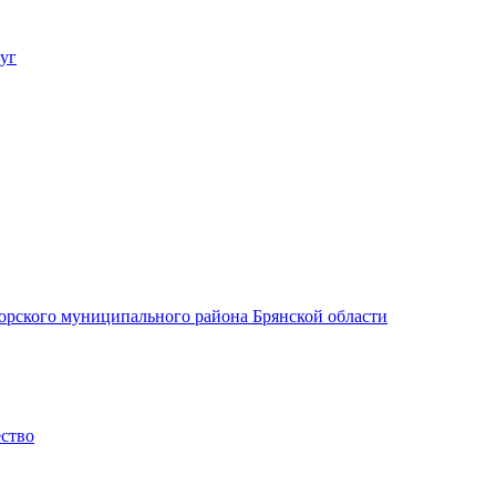
уг
орского муниципального района Брянской области
ество