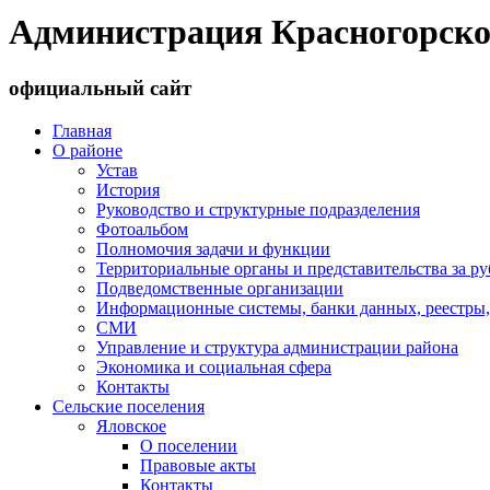
Администрация Красногорско
официальный сайт
Главная
О районе
Устав
История
Руководство и структурные подразделения
Фотоальбом
Полномочия задачи и функции
Территориальные органы и представительства за р
Подведомственные организации
Информационные системы, банки данных, реестры,
СМИ
Управление и структура администрации района
Экономика и социальная сфера
Контакты
Сельские поселения
Яловское
О поселении
Правовые акты
Контакты