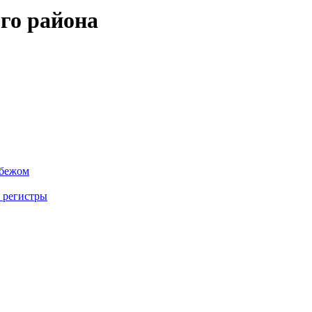
го района
убежом
 регистры