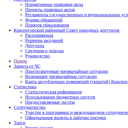
Нормативные правовые акты
Проекты правовых актов
Регламенты государственных и муниципальных усл
Формы обращений
Порядок обжалования
Красногорский районный Совет народных депутатов
Распоряжения
Решения заседаний
Депутаты
Сведения о доходах
Руководство
Прием
Защита от ЧС
Прогнозируемые чрезвычайные ситуации
Возникшие чрезвычайные ситуации
Карта заглубленных помещений (укрытий) Красног
Статистика
Статистическая информация
Использование бюджетных средств
Предоставляемые льготы
Сотрудничество
Участие в программах и международное сотруднич
Официальные визиты и рабочие поездки
Торги
Реестр заказов