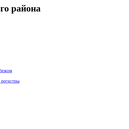
го района
убежом
 регистры