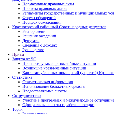
Нормативные правовые акты
Проекты правовых актов
Регламенты государственных и муниципальных усл
Формы обращений
Порядок обжалования
Красногорский районный Совет народных депутатов
Распоряжения
Решения заседаний
Депутаты
Сведения о доходах
Руководство
Прием
Защита от ЧС
Прогнозируемые чрезвычайные ситуации
Возникшие чрезвычайные ситуации
Карта заглубленных помещений (укрытий) Красног
Статистика
Статистическая информация
Использование бюджетных средств
Предоставляемые льготы
Сотрудничество
Участие в программах и международное сотруднич
Официальные визиты и рабочие поездки
Торги
Реестр заказов