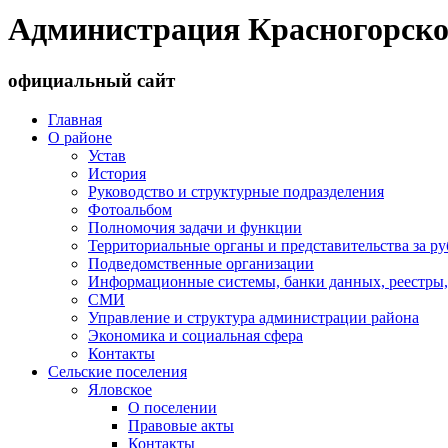
Администрация Красногорско
официальный сайт
Главная
О районе
Устав
История
Руководство и структурные подразделения
Фотоальбом
Полномочия задачи и функции
Территориальные органы и представительства за р
Подведомственные организации
Информационные системы, банки данных, реестры,
СМИ
Управление и структура администрации района
Экономика и социальная сфера
Контакты
Сельские поселения
Яловское
О поселении
Правовые акты
Контакты