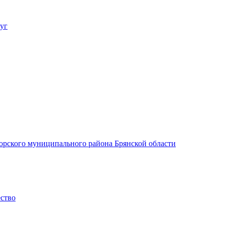
уг
орского муниципального района Брянской области
ество