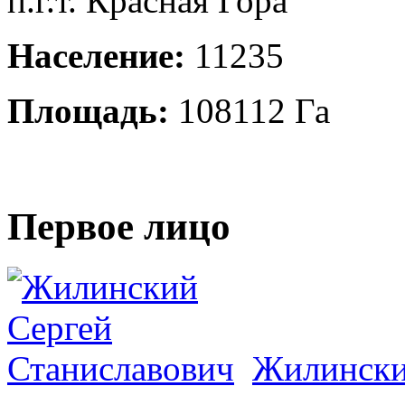
п.г.т. Красная Гора
Население:
11235
Площадь:
108112 Га
Первое лицо
Жилински