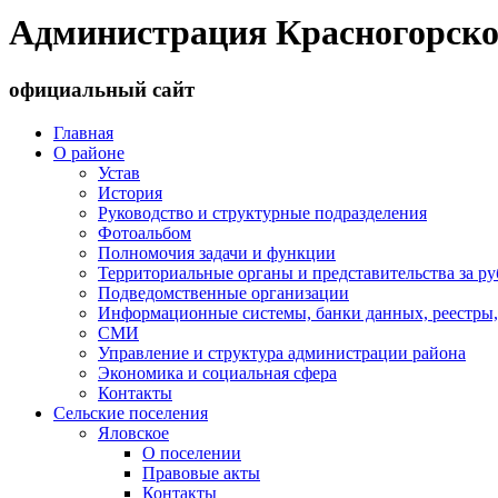
Администрация Красногорско
официальный сайт
Главная
О районе
Устав
История
Руководство и структурные подразделения
Фотоальбом
Полномочия задачи и функции
Территориальные органы и представительства за р
Подведомственные организации
Информационные системы, банки данных, реестры,
СМИ
Управление и структура администрации района
Экономика и социальная сфера
Контакты
Сельские поселения
Яловское
О поселении
Правовые акты
Контакты