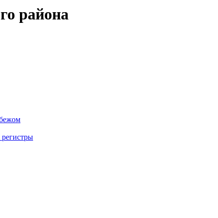
го района
убежом
 регистры