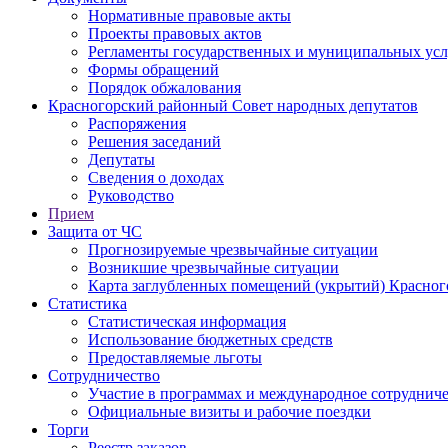
Нормативные правовые акты
Проекты правовых актов
Регламенты государственных и муниципальных усл
Формы обращений
Порядок обжалования
Красногорский районный Совет народных депутатов
Распоряжения
Решения заседаний
Депутаты
Сведения о доходах
Руководство
Прием
Защита от ЧС
Прогнозируемые чрезвычайные ситуации
Возникшие чрезвычайные ситуации
Карта заглубленных помещений (укрытий) Красног
Статистика
Статистическая информация
Использование бюджетных средств
Предоставляемые льготы
Сотрудничество
Участие в программах и международное сотруднич
Официальные визиты и рабочие поездки
Торги
Реестр заказов