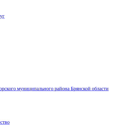
уг
орского муниципального района Брянской области
ество