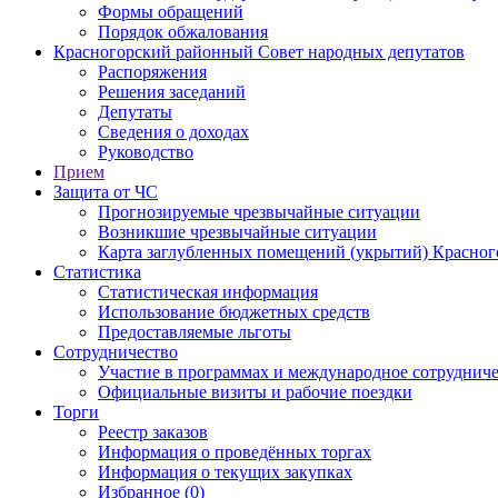
Формы обращений
Порядок обжалования
Красногорский районный Совет народных депутатов
Распоряжения
Решения заседаний
Депутаты
Сведения о доходах
Руководство
Прием
Защита от ЧС
Прогнозируемые чрезвычайные ситуации
Возникшие чрезвычайные ситуации
Карта заглубленных помещений (укрытий) Красног
Статистика
Статистическая информация
Использование бюджетных средств
Предоставляемые льготы
Сотрудничество
Участие в программах и международное сотруднич
Официальные визиты и рабочие поездки
Торги
Реестр заказов
Информация о проведённых торгах
Информация о текущих закупках
Избранное (0)