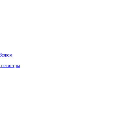
убежом
 регистры