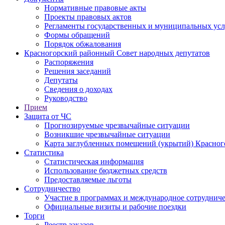
Нормативные правовые акты
Проекты правовых актов
Регламенты государственных и муниципальных усл
Формы обращений
Порядок обжалования
Красногорский районный Совет народных депутатов
Распоряжения
Решения заседаний
Депутаты
Сведения о доходах
Руководство
Прием
Защита от ЧС
Прогнозируемые чрезвычайные ситуации
Возникшие чрезвычайные ситуации
Карта заглубленных помещений (укрытий) Красног
Статистика
Статистическая информация
Использование бюджетных средств
Предоставляемые льготы
Сотрудничество
Участие в программах и международное сотруднич
Официальные визиты и рабочие поездки
Торги
Реестр заказов