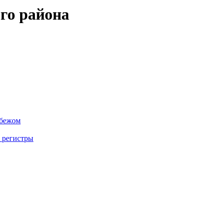
го района
убежом
 регистры