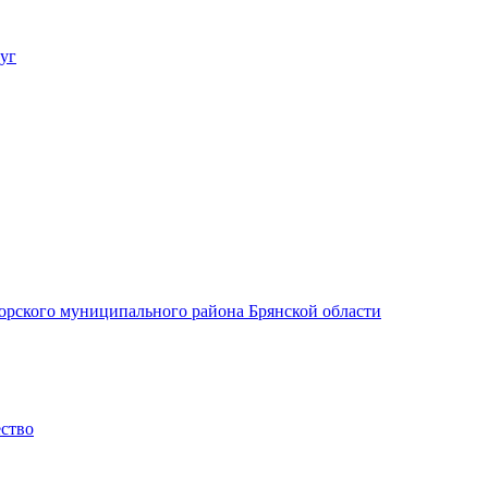
уг
орского муниципального района Брянской области
ество