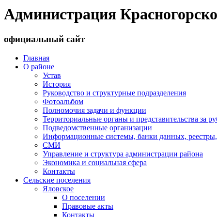
Администрация Красногорско
официальный сайт
Главная
О районе
Устав
История
Руководство и структурные подразделения
Фотоальбом
Полномочия задачи и функции
Территориальные органы и представительства за р
Подведомственные организации
Информационные системы, банки данных, реестры,
СМИ
Управление и структура администрации района
Экономика и социальная сфера
Контакты
Сельские поселения
Яловское
О поселении
Правовые акты
Контакты