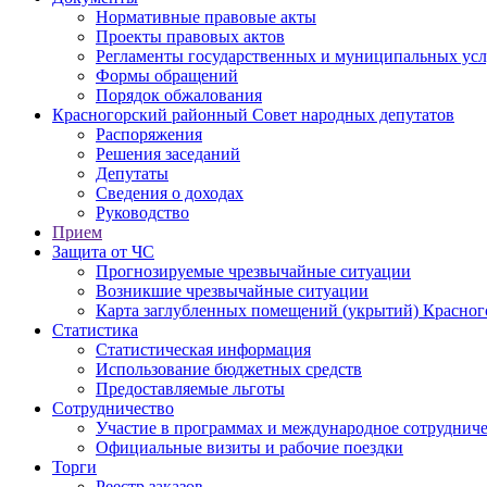
Нормативные правовые акты
Проекты правовых актов
Регламенты государственных и муниципальных усл
Формы обращений
Порядок обжалования
Красногорский районный Совет народных депутатов
Распоряжения
Решения заседаний
Депутаты
Сведения о доходах
Руководство
Прием
Защита от ЧС
Прогнозируемые чрезвычайные ситуации
Возникшие чрезвычайные ситуации
Карта заглубленных помещений (укрытий) Красног
Статистика
Статистическая информация
Использование бюджетных средств
Предоставляемые льготы
Сотрудничество
Участие в программах и международное сотруднич
Официальные визиты и рабочие поездки
Торги
Реестр заказов