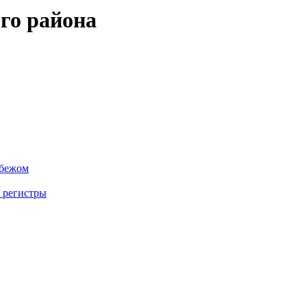
го района
убежом
 регистры