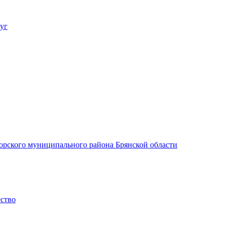
уг
орского муниципального района Брянской области
ество