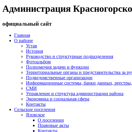
Администрация Красногорско
официальный сайт
Главная
О районе
Устав
История
Руководство и структурные подразделения
Фотоальбом
Полномочия задачи и функции
Территориальные органы и представительства за р
Подведомственные организации
Информационные системы, банки данных, реестры,
СМИ
Управление и структура администрации района
Экономика и социальная сфера
Контакты
Сельские поселения
Яловское
О поселении
Правовые акты
Контакты