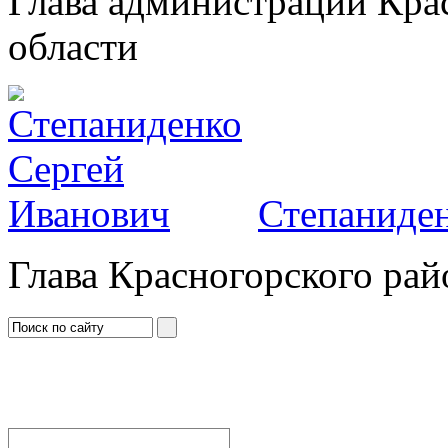
Глава администрации Кра
области
Степаниден
Глава Красногорского рай