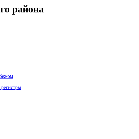
го района
убежом
 регистры