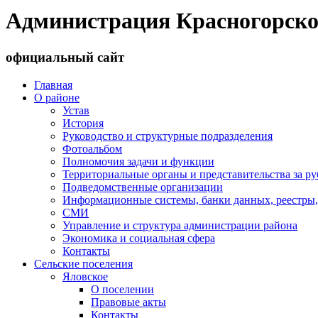
Администрация Красногорско
официальный сайт
Главная
О районе
Устав
История
Руководство и структурные подразделения
Фотоальбом
Полномочия задачи и функции
Территориальные органы и представительства за р
Подведомственные организации
Информационные системы, банки данных, реестры,
СМИ
Управление и структура администрации района
Экономика и социальная сфера
Контакты
Сельские поселения
Яловское
О поселении
Правовые акты
Контакты