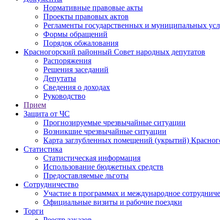
Нормативные правовые акты
Проекты правовых актов
Регламенты государственных и муниципальных усл
Формы обращений
Порядок обжалования
Красногорский районный Совет народных депутатов
Распоряжения
Решения заседаний
Депутаты
Сведения о доходах
Руководство
Прием
Защита от ЧС
Прогнозируемые чрезвычайные ситуации
Возникшие чрезвычайные ситуации
Карта заглубленных помещений (укрытий) Красног
Статистика
Статистическая информация
Использование бюджетных средств
Предоставляемые льготы
Сотрудничество
Участие в программах и международное сотруднич
Официальные визиты и рабочие поездки
Торги
Реестр заказов