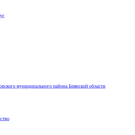
уг
орского муниципального района Брянской области
ество