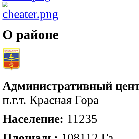
О районе
Административный цент
п.г.т. Красная Гора
Население:
11235
Площадь:
108112 Га