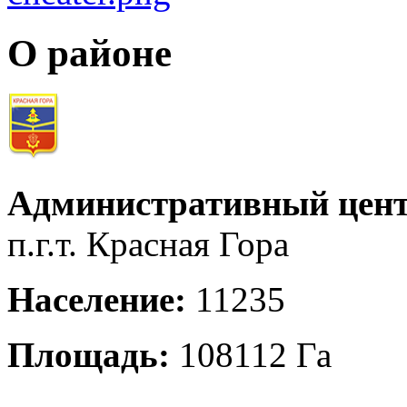
О районе
Административный цент
п.г.т. Красная Гора
Население:
11235
Площадь:
108112 Га