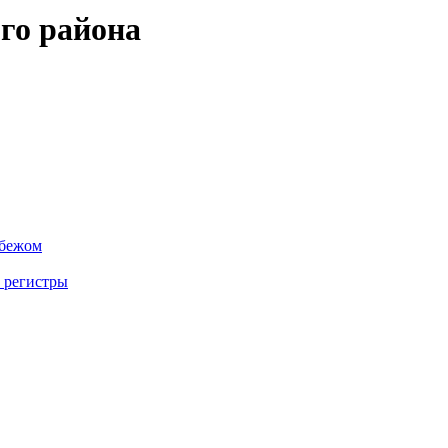
го района
убежом
 регистры