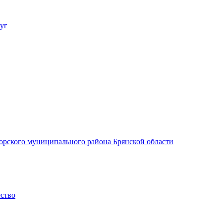
уг
орского муниципального района Брянской области
ество