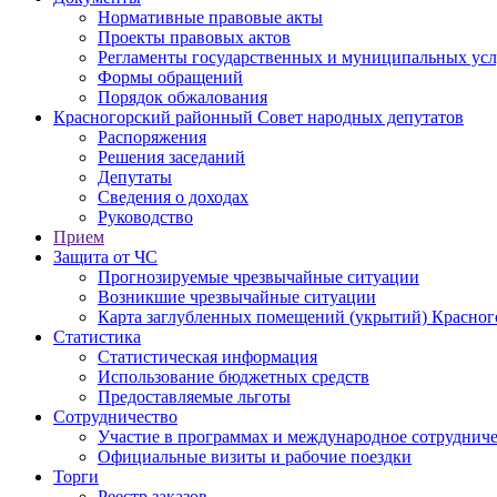
Нормативные правовые акты
Проекты правовых актов
Регламенты государственных и муниципальных усл
Формы обращений
Порядок обжалования
Красногорский районный Совет народных депутатов
Распоряжения
Решения заседаний
Депутаты
Сведения о доходах
Руководство
Прием
Защита от ЧС
Прогнозируемые чрезвычайные ситуации
Возникшие чрезвычайные ситуации
Карта заглубленных помещений (укрытий) Красног
Статистика
Статистическая информация
Использование бюджетных средств
Предоставляемые льготы
Сотрудничество
Участие в программах и международное сотруднич
Официальные визиты и рабочие поездки
Торги
Реестр заказов