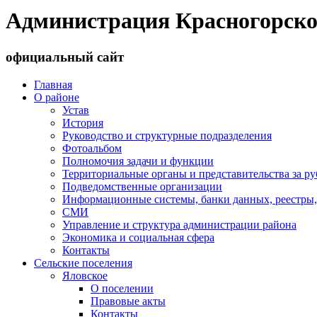
Администрация Красногорско
официальный сайт
Главная
О районе
Устав
История
Руководство и структурные подразделения
Фотоальбом
Полномочия задачи и функции
Территориальные органы и представительства за р
Подведомственные организации
Информационные системы, банки данных, реестры,
СМИ
Управление и структура администрации района
Экономика и социальная сфера
Контакты
Сельские поселения
Яловское
О поселении
Правовые акты
Контакты