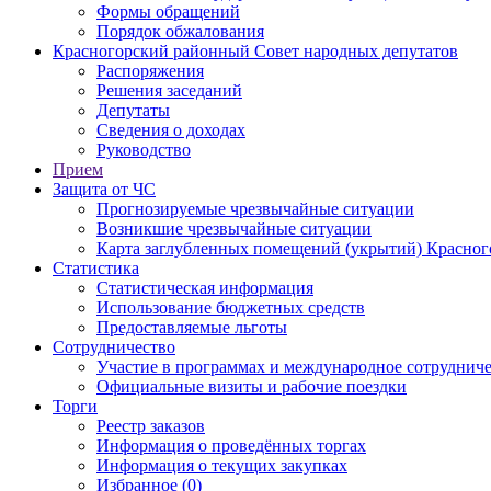
Формы обращений
Порядок обжалования
Красногорский районный Совет народных депутатов
Распоряжения
Решения заседаний
Депутаты
Сведения о доходах
Руководство
Прием
Защита от ЧС
Прогнозируемые чрезвычайные ситуации
Возникшие чрезвычайные ситуации
Карта заглубленных помещений (укрытий) Красног
Статистика
Статистическая информация
Использование бюджетных средств
Предоставляемые льготы
Сотрудничество
Участие в программах и международное сотруднич
Официальные визиты и рабочие поездки
Торги
Реестр заказов
Информация о проведённых торгах
Информация о текущих закупках
Избранное (0)