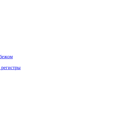
убежом
 регистры