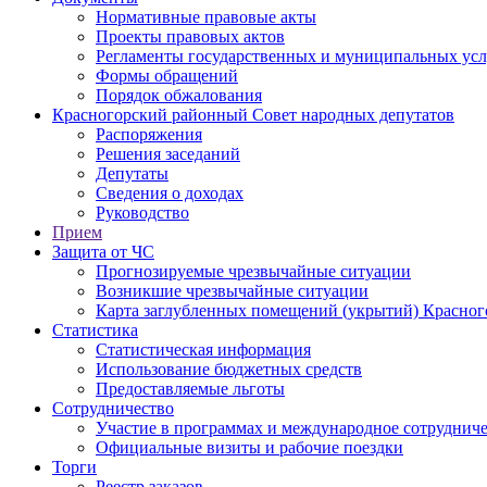
Нормативные правовые акты
Проекты правовых актов
Регламенты государственных и муниципальных усл
Формы обращений
Порядок обжалования
Красногорский районный Совет народных депутатов
Распоряжения
Решения заседаний
Депутаты
Сведения о доходах
Руководство
Прием
Защита от ЧС
Прогнозируемые чрезвычайные ситуации
Возникшие чрезвычайные ситуации
Карта заглубленных помещений (укрытий) Красног
Статистика
Статистическая информация
Использование бюджетных средств
Предоставляемые льготы
Сотрудничество
Участие в программах и международное сотруднич
Официальные визиты и рабочие поездки
Торги
Реестр заказов