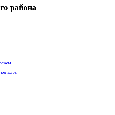
го района
убежом
 регистры