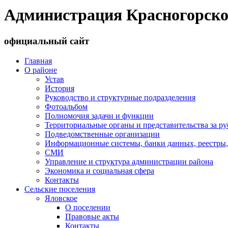
Администрация Красногорско
официальный сайт
Главная
О районе
Устав
История
Руководство и структурные подразделения
Фотоальбом
Полномочия задачи и функции
Территориальные органы и представительства за р
Подведомственные организации
Информационные системы, банки данных, реестры,
СМИ
Управление и структура администрации района
Экономика и социальная сфера
Контакты
Сельские поселения
Яловское
О поселении
Правовые акты
Контакты