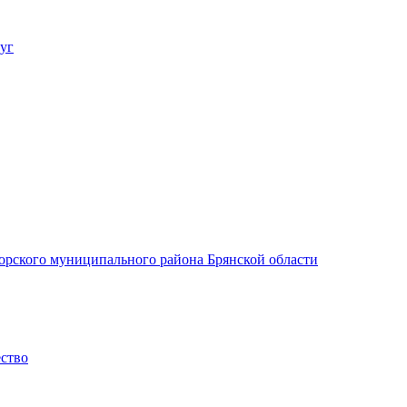
уг
орского муниципального района Брянской области
ество