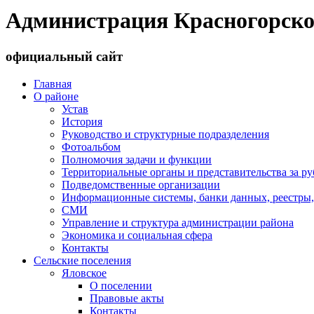
Администрация Красногорско
официальный сайт
Главная
О районе
Устав
История
Руководство и структурные подразделения
Фотоальбом
Полномочия задачи и функции
Территориальные органы и представительства за р
Подведомственные организации
Информационные системы, банки данных, реестры,
СМИ
Управление и структура администрации района
Экономика и социальная сфера
Контакты
Сельские поселения
Яловское
О поселении
Правовые акты
Контакты