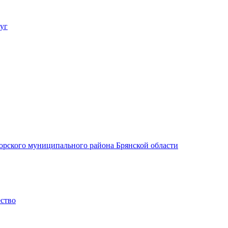
уг
орского муниципального района Брянской области
ество