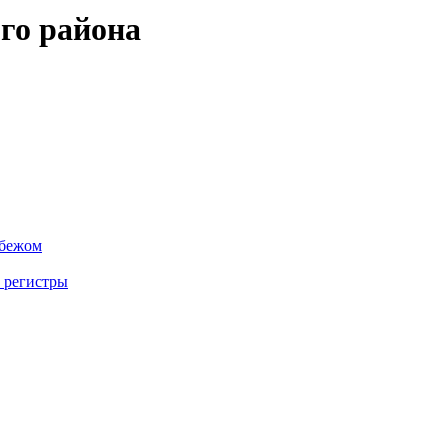
го района
убежом
 регистры