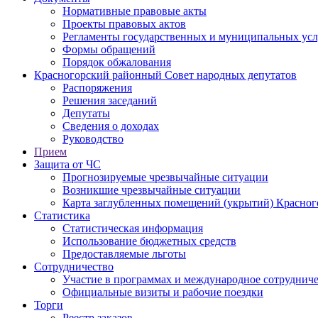
Нормативные правовые акты
Проекты правовых актов
Регламенты государственных и муниципальных усл
Формы обращений
Порядок обжалования
Красногорский районный Совет народных депутатов
Распоряжения
Решения заседаний
Депутаты
Сведения о доходах
Руководство
Прием
Защита от ЧС
Прогнозируемые чрезвычайные ситуации
Возникшие чрезвычайные ситуации
Карта заглубленных помещений (укрытий) Красног
Статистика
Статистическая информация
Использование бюджетных средств
Предоставляемые льготы
Сотрудничество
Участие в программах и международное сотруднич
Официальные визиты и рабочие поездки
Торги
Реестр заказов