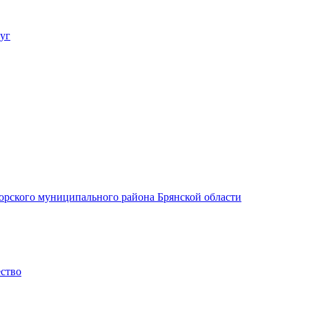
уг
орского муниципального района Брянской области
ество