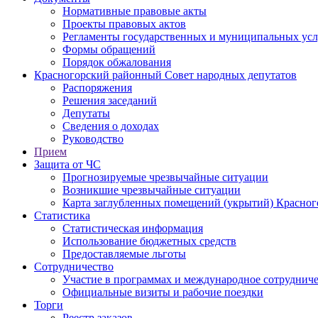
Нормативные правовые акты
Проекты правовых актов
Регламенты государственных и муниципальных усл
Формы обращений
Порядок обжалования
Красногорский районный Совет народных депутатов
Распоряжения
Решения заседаний
Депутаты
Сведения о доходах
Руководство
Прием
Защита от ЧС
Прогнозируемые чрезвычайные ситуации
Возникшие чрезвычайные ситуации
Карта заглубленных помещений (укрытий) Красног
Статистика
Статистическая информация
Использование бюджетных средств
Предоставляемые льготы
Сотрудничество
Участие в программах и международное сотруднич
Официальные визиты и рабочие поездки
Торги
Реестр заказов