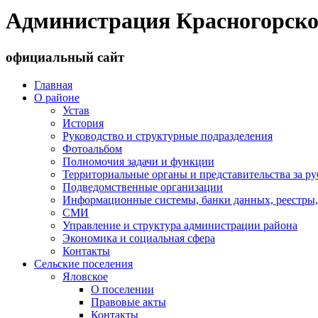
Администрация Красногорско
официальный сайт
Главная
О районе
Устав
История
Руководство и структурные подразделения
Фотоальбом
Полномочия задачи и функции
Территориальные органы и представительства за р
Подведомственные организации
Информационные системы, банки данных, реестры,
СМИ
Управление и структура администрации района
Экономика и социальная сфера
Контакты
Сельские поселения
Яловское
О поселении
Правовые акты
Контакты