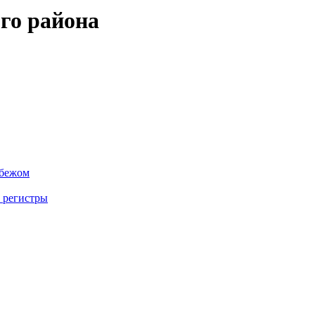
го района
убежом
 регистры