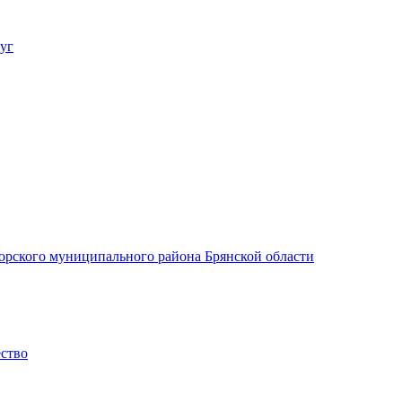
уг
орского муниципального района Брянской области
ество