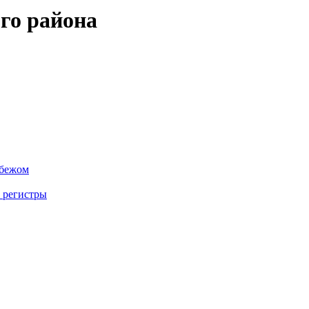
го района
убежом
 регистры