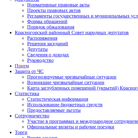
Нормативные правовые акты
Проекты правовых актов
Регламенты государственных и муниципальных усл
Формы обращений
Порядок обжалования
Красногорский районный Совет народных депутатов
Распоряжения
Решения заседаний
Депутаты
Сведения о доходах
Руководство
Прием
Защита от ЧС
Прогнозируемые чрезвычайные ситуации
Возникшие чрезвычайные ситуации
Карта заглубленных помещений (укрытий) Красног
Статистика
Статистическая информация
Использование бюджетных средств
Предоставляемые льготы
Сотрудничество
Участие в программах и международное сотруднич
Официальные визиты и рабочие поездки
Торги
Реестр заказов