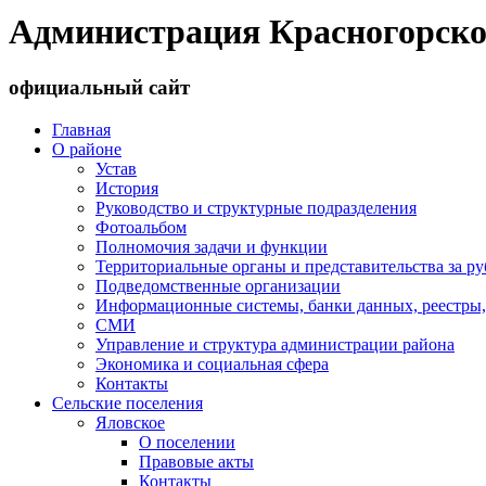
Администрация Красногорско
официальный сайт
Главная
О районе
Устав
История
Руководство и структурные подразделения
Фотоальбом
Полномочия задачи и функции
Территориальные органы и представительства за р
Подведомственные организации
Информационные системы, банки данных, реестры,
СМИ
Управление и структура администрации района
Экономика и социальная сфера
Контакты
Сельские поселения
Яловское
О поселении
Правовые акты
Контакты