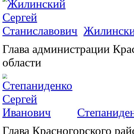
Жилински
Глава администрации Кра
области
Степаниден
Глава Красногорского рай